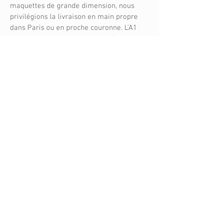
maquettes de grande dimension, nous
privilégions la livraison en main propre
dans Paris ou en proche couronne. L'A1
nous permet une livraison routière en
2h30.
Pour les départements plus éloignés (78,
91, 95) ou les autres régions franciliennes,
nous utilisons un transporteur spécialisé
maquettes avec emballage sur mesure et
assurance dédiée.
Quels types de maquettes réalisez-
vous le plus souvent pour Paris/IDF ?
Quatre typologies dominent : les
maquettes de concours pour cabinets
d'architecture (équipements publics,
logements, hospitaliers), les maquettes de
contexte pour collectivités préparant des
consultations, les maquettes de promotion
immobilière pour bulles de vente, et les